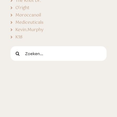
The Knot Dr.
O'right
Moroccanoil
Mediceuticals
Kevin.Murphy
K18
Zoeken
naar: