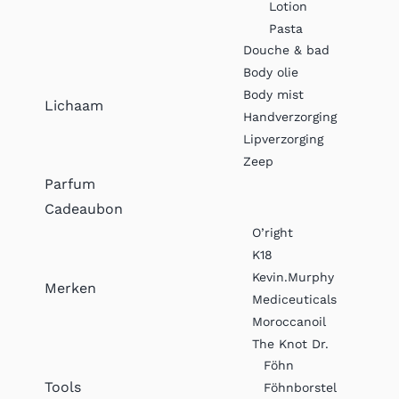
Lotion
Pasta
Douche & bad
Body olie
Body mist
Lichaam
Handverzorging
Lipverzorging
Zeep
Parfum
Cadeaubon
O’right
K18
Kevin.Murphy
Merken
Mediceuticals
Moroccanoil
The Knot Dr.
Föhn
Tools
Föhnborstel