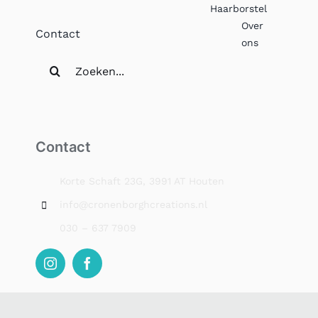
Haarborstel
Over
Contact
ons
Zoeken
naar:
Contact
Korte Schaft 23G, 3991 AT Houten
info@cronenborghcreations.nl
030 – 637 7909