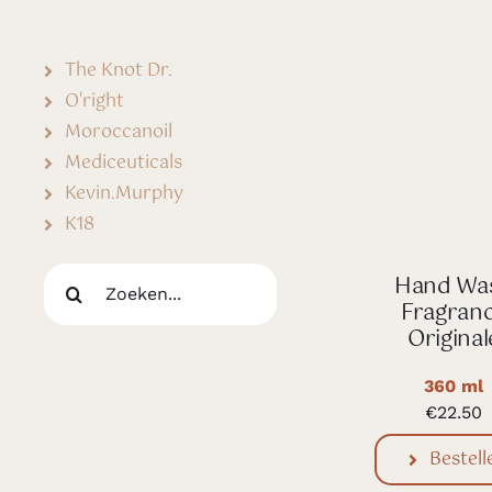
The Knot Dr.
O'right
Moroccanoil
Mediceuticals
Kevin.Murphy
K18
Zoeken
Hand Wa
Fragran
naar:
Original
360 ml
€
22.50
Bestell