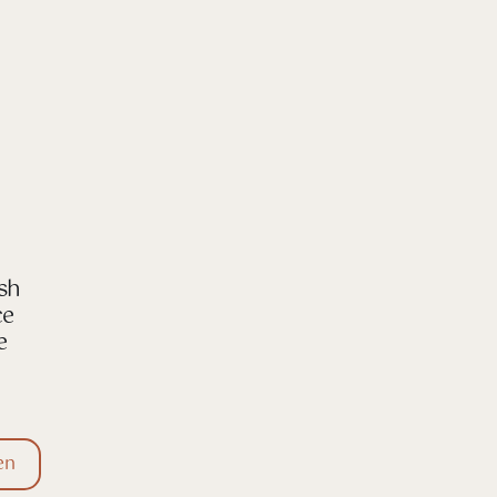
sh
ce
e
en