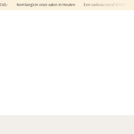
€45,- Kom langs in onze salon in Houten Een cadeau vanaf €100,- Gra