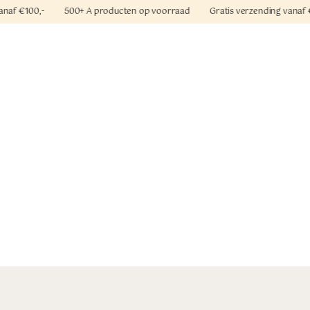
vanaf €100,- 500+ A producten op voorraad Gratis verzending vanaf 
oroccanoil
Mediceuticals