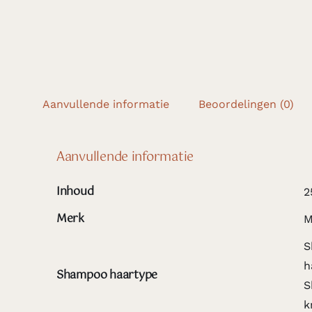
Aanvullende informatie
Beoordelingen (0)
Aanvullende informatie
Inhoud
2
Merk
M
S
h
Shampoo haartype
S
k