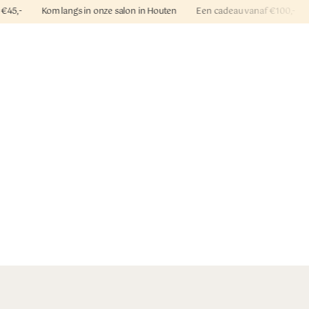
f €45,- Kom langs in onze salon in Houten Een cadeau vanaf €100,- 