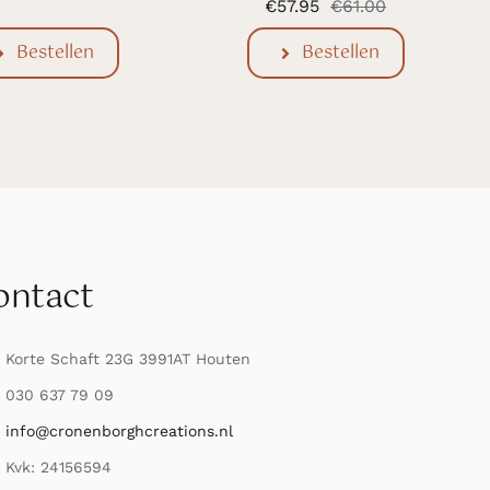
€
57.95
€
61.00
Oorspronkel
Huidige
prijs
prijs
Bestellen
Bestellen
was:
is:
€61.00.
€57.95.
ontact
Korte Schaft 23G 3991AT Houten
030 637 79 09
info@cronenborghcreations.nl
Kvk: 24156594