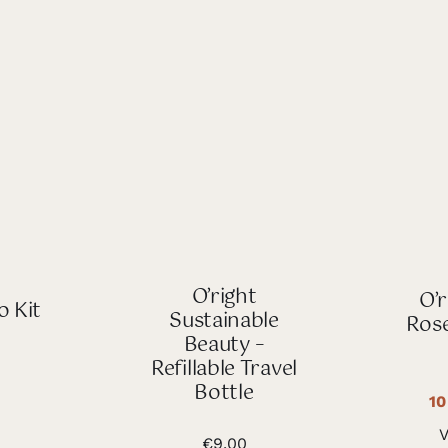
O’right
O’r
o Kit
Sustainable
Ros
Beauty –
Refillable Travel
Bottle
10
V
€
9.00