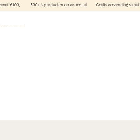
au vanaf €100,- 500+ A producten op voorraad Gratis verzending vana
oroccanoil
Mediceuticals