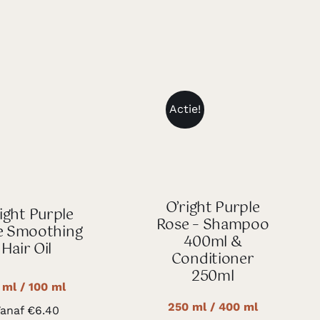
Actie!
O’right Purple
ight Purple
Rose – Shampoo
e Smoothing
400ml &
Hair Oil
Conditioner
250ml
 ml / 100 ml
250 ml / 400 ml
anaf
€
6.40