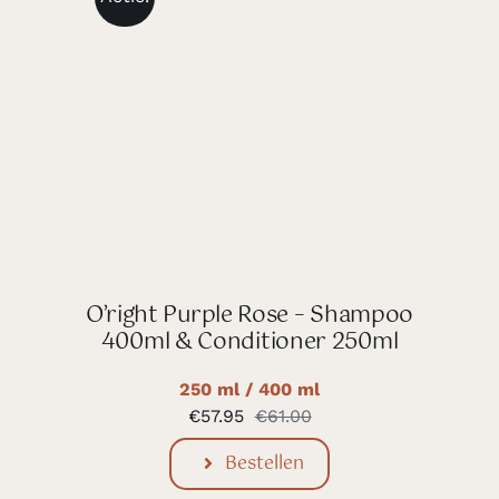
O’right Purple Rose – Shampoo
400ml & Conditioner 250ml
250 ml / 400 ml
€
57.95
€
61.00
Oorspronkelijke
Huidige
prijs
prijs
Bestellen
was:
is:
€61.00.
€57.95.