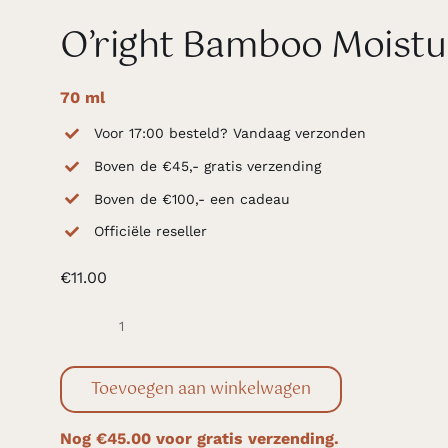
O’right Bamboo Moistur
70 ml
Voor 17:00 besteld? Vandaag verzonden
Boven de €45,- gratis verzending
Boven de €100,- een cadeau
Officiële reseller
€
11.00
O'right
Bamboo
Toevoegen aan winkelwagen
Moisturizing
Hair
Nog
€
45.00
voor gratis verzending.