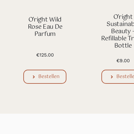
O’right
O’right Wild
Sustainab
Rose Eau De
Beauty 
Parfum
Refillable T
Bottle
€
125.00
€
9.00
Bestell
Bestellen