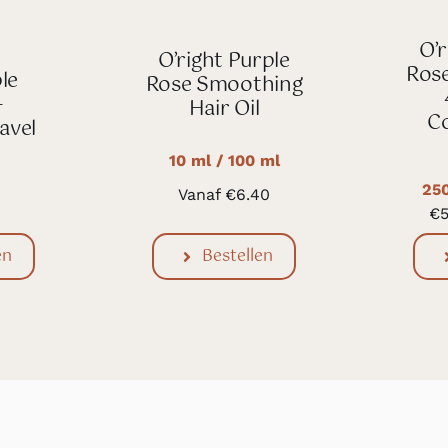
O’r
O’right Purple
Ros
le
Rose Smoothing
–
Hair Oil
Co
ravel
10 ml / 100 ml
250
Vanaf
€
6.40
€
en
Bestellen