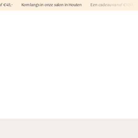
naf €45,- Kom langs in onze salon in Houten Een cadeau vanaf €100,