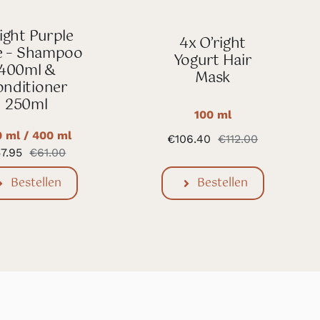
ight Purple
4x O’right
e – Shampoo
Yogurt Hair
400ml &
Mask
nditioner
250ml
100 ml
 ml / 400 ml
€
106.40
€
112.00
Oorspronke
Huidige
57.95
€
61.00
prijs
prijs
Oorspronkelijke
Huidige
was:
is:
prijs
prijs
Bestellen
Bestellen
€112.00.
€106.40.
was:
is:
€61.00.
€57.95.