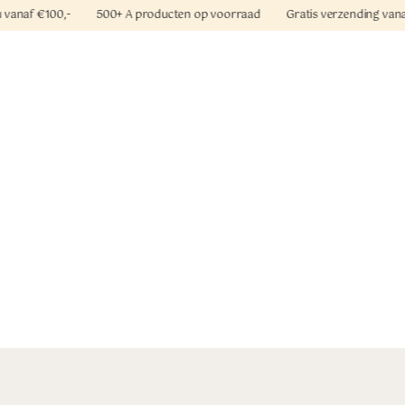
deau vanaf €100,- 500+ A producten op voorraad Gratis verzending va
oroccanoil
Mediceuticals