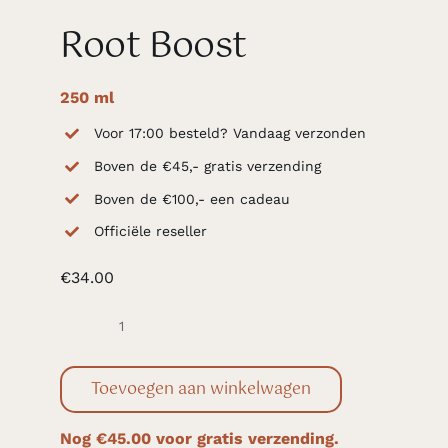
Root Boost
250 ml
Voor 17:00 besteld? Vandaag verzonden
Boven de €45,- gratis verzending
Boven de €100,- een cadeau
Officiële reseller
€
34.00
Root
Boost
Toevoegen aan winkelwagen
aantal
Nog
€
45.00
voor gratis verzending.