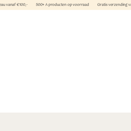
 cadeau vanaf €100,- 500+ A producten op voorraad Gratis verzendin
oroccanoil
Mediceuticals