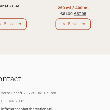
anaf
€
6.40
250 ml / 400 ml
Oorspronkelijke
Huidige
€
61.00
€
57.95
prijs
prijs
was:
is:
Bestellen
Bestellen
€61.00.
€57.95.
ontact
Korte Schaft 23G 3991AT Houten
030 637 79 09
info@cronenborghcreations.nl