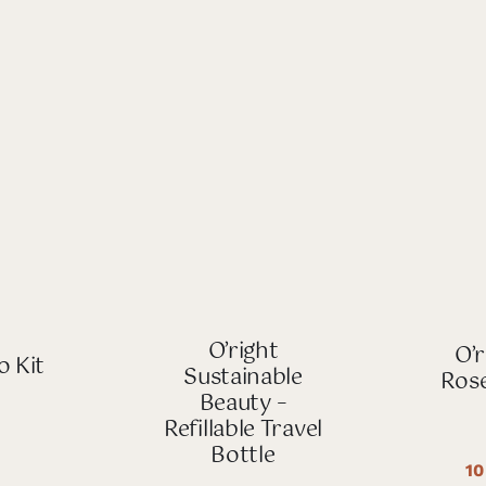
O’right
O’r
o Kit
Sustainable
Ros
Beauty –
Refillable Travel
Bottle
10