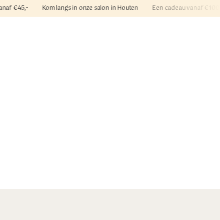
g vanaf €45,- Kom langs in onze salon in Houten Een cadeau vanaf €1