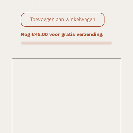
O'right
Caffeine
Toevoegen aan winkelwagen
Conditioner
aantal
Nog
€
45.00
voor gratis verzending.