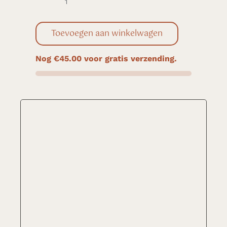
O'right
Caffeine
Toevoegen aan winkelwagen
Shampoo
aantal
Nog
€
45.00
voor gratis verzending.